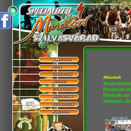
Albumok
Versenyközpo
Hosszú táv ra
Rövid táv rajt
A hegyen - Ze
2017.06.27