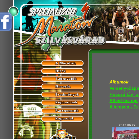
Albumok
Versenyközpo
Hosszú táv ra
Rövid táv rajt
A hegyen - Ze
2017.06.27