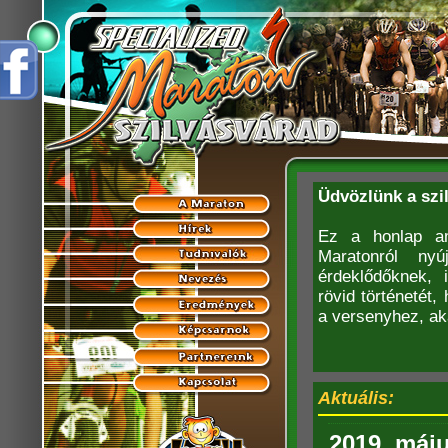
Üdvözlünk a szi
Ez a honlap am
Maratonról nyú
érdeklődőknek, 
rövid történetét
a versenyhez, ak
Aktuális:
2019. máju