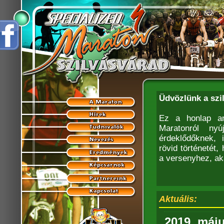
Üdvözlünk a szi
Ez a honlap am
Maratonról nyú
érdeklődőknek, 
rövid történetét
a versenyhez, ak
Aktuális:
2019. máju