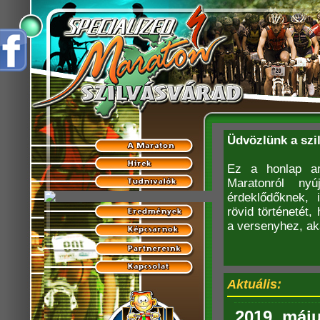
Üdvözlünk a szi
Ez a honlap am
Maratonról nyú
érdeklődőknek, 
rövid történetét
a versenyhez, ak
Aktuális:
2019. máju