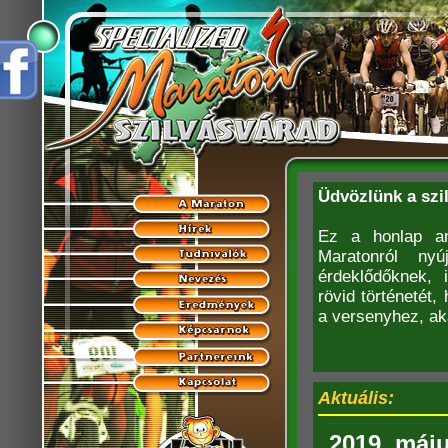
Üdvözlünk a szi
Ez a honlap am
Maratonról nyú
érdeklődőknek, 
rövid történetét
a versenyhez, ak
Aktuális:
2019. máju