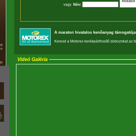
vagy
Név:
A maraton hivatalos kenőanyag támogatója 
Keresd a Motorex kerékpárfrissítő dobozokat az i
Videó Galéria