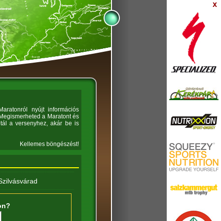
x
aratonról nyújt információs
. Megismerheted a Maratont és
tál a versenyhez, akár be is
Kellemes böngészést!
Szilvásvárad
on?