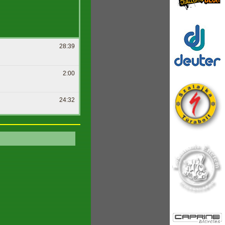
28:39
2:00
24:32
4:24
34:17
2:56
21:19