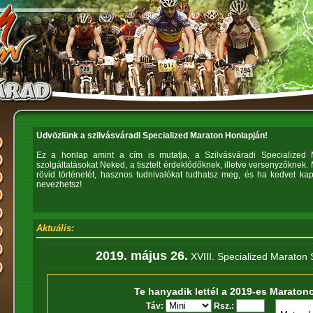
Üdvözlünk a szilvásváradi Specialized Maraton Honlapján!
Ez a honlap amint a cím is mutatja, a Szilvásváradi Specialized M
szolgáltatásokat Neked, a tisztelt érdeklődőknek, illetve versenyzőknek
rövid történetét, hasznos tudnivalókat tudhatsz meg, és ha kedvet kap
nevezhetsz!
Aktuális:
2019. május 26.
XVIII. Specialized Maraton 
Te hanyadik lettél a 2019-es Maraton
Táv:
Rsz.: