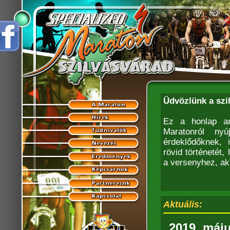
Üdvözlünk a szi
Ez a honlap am
Maratonról nyú
érdeklődőknek, 
rövid történetét
a versenyhez, ak
Aktuális:
2019. máju