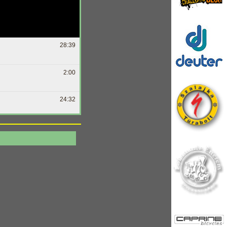
28:39
2:00
24:32
4:24
34:17
2:56
21:19
05:13