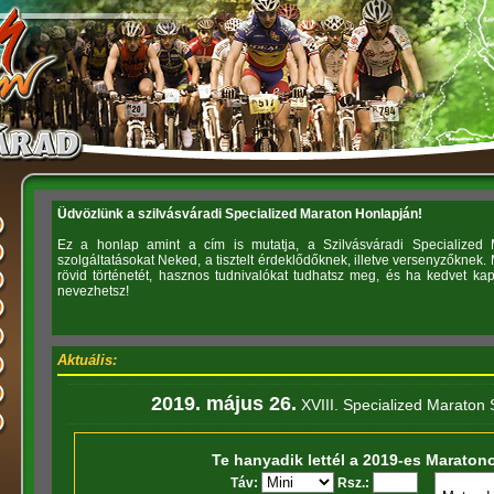
Üdvözlünk a szilvásváradi Specialized Maraton Honlapján!
Ez a honlap amint a cím is mutatja, a Szilvásváradi Specialized M
szolgáltatásokat Neked, a tisztelt érdeklődőknek, illetve versenyzőknek
rövid történetét, hasznos tudnivalókat tudhatsz meg, és ha kedvet kap
nevezhetsz!
Aktuális:
2019. május 26.
XVIII. Specialized Maraton 
Te hanyadik lettél a 2019-es Maraton
Táv:
Rsz.: