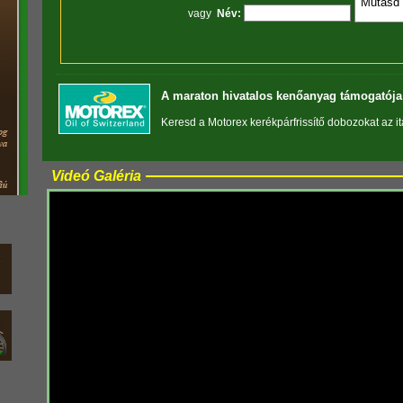
vagy
Név:
A maraton hivatalos kenőanyag támogatója 
Keresd a Motorex kerékpárfrissítő dobozokat az i
Videó Galéria