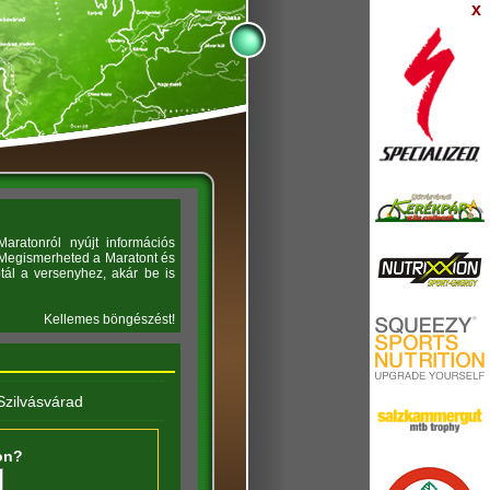
x
aratonról nyújt információs
. Megismerheted a Maratont és
tál a versenyhez, akár be is
Kellemes böngészést!
Szilvásvárad
on?