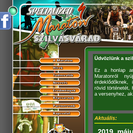
Üdvözlünk a szi
Ez a honlap am
Maratonról nyú
érdeklődőknek, 
rövid történetét
a versenyhez, ak
Aktuális:
2019. máju