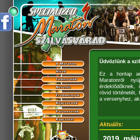
Üdvözlünk a szi
Ez a honlap am
Maratonról nyú
érdeklődőknek, 
rövid történetét
a versenyhez, ak
Aktuális:
2019. máju