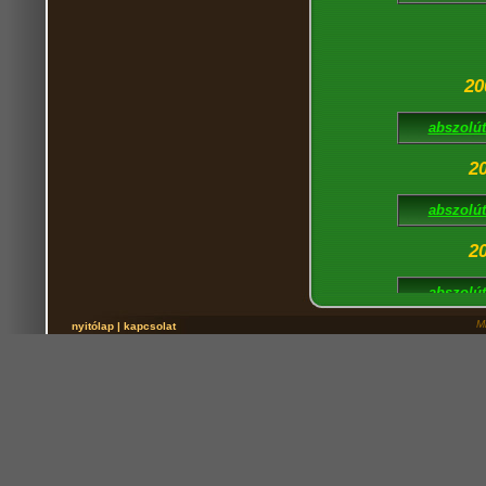
20
abszolút 
2
abszolút 
2
abszolút 
M
nyitólap
|
kapcsolat
20
2